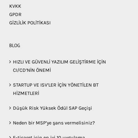
KVKK
GPDR
GİZLİLİK POLİTİKASI
BLOG
HIZLI VE GÜVENLİ YAZILIM GELİŞTİRME İÇİN
CI/CD’NİN ÖNEMİ
STARTUP VE ISV’LER İÇİN YÖNETİLEN BT
HİZMETLERİ
Düşük Risk Yüksek Ödül SAP Geçişi
Neden bir MSP’ye şans vermelisiniz?
E-ticaret için en iyi 10 uygulama