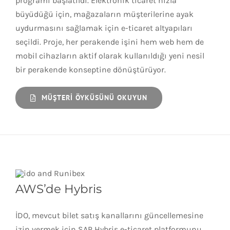
programı başlatıldı. Elektronik ticaret hızla
büyüdüğü için, mağazaların müşterilerine ayak
uydurmasını sağlamak için e-ticaret altyapıları
seçildi. Proje, her perakende işini hem web hem de
mobil cihazların aktif olarak kullanıldığı yeni nesil
bir perakende konseptine dönüştürüyor.
MÜŞTERI ÖYKÜSÜNÜ OKUYUN
AWS’de Hybris
İDO, mevcut bilet satış kanallarını güncellemesine
izin vermek için SAP Hybris e-ticaret platformunu